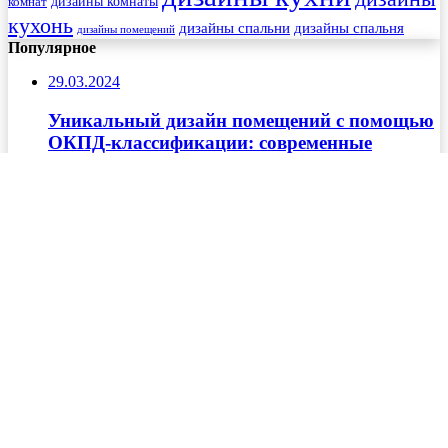
комнат
дизайны комнаты
кухонь
дизайны спальни
дизайны спальня
дизайны помещений
Популярное
29.03.2024
Уникальный дизайн помещений с помощью
ОКПД-классификации: современные
тенденции и лучшие решения
15.05.2025
Трансформация ванной комнаты: 10 идей,
как создать стильную душевую зону
25.09.2024
10 креативных идей для дизайна туалета с
фантастической раковиной
© Copyright 2026, Koruf.ru