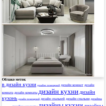
Облако меток
в дизайн кухни
дизайн комнат
дизайн
дизайне помещений
дизайн кухни
дизайн
комната
дизайн комнаты
кухонь
дизайн спальни
дизайн спальней
дизайны
дизайн помещений
дизайны кухни
дизайны