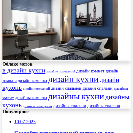
Облако меток
в дизайн кухни
дизайн комнат
дизайн
дизайне помещений
дизайн кухни
дизайн
комната
дизайн комнаты
кухонь
дизайн спальни
дизайн спальней
дизайны
дизайн помещений
дизайны кухни
дизайны
комнат
дизайны комнаты
кухонь
дизайны спальни
дизайны спальня
дизайны помещений
Популярное
10.07.2023