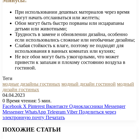
Минусы:
При использовании дешевых материалов через время
могут начать отслаиваться или желтеть;
Обои могут быть быстро порваны или исцарапаны
детьми или животными;
Трудность в замене и обновлении дизайна, особенно
если использовались сложные или необычные дизайны;
Слабая стойкость к влаге, поэтому не подходят для
использования в ванных комнатах или кухнях;
Не все обои могут быть узкогорлыми, что может
привести к запахам и плохому состоянию воздуха в
гостиной.
Теги
модные дизайны гостиных
модный дизайн гостиной
модный
дизайн гостиных
04.04.2023
0
Время чтения: 5 мин.
Facebook
X
Pinterest
Вконтакте
Одноклассники
Messenger
Messenger
WhatsApp
Telegram
Viber
Поделиться через
электронную почту
Печатать
ПОХОЖИЕ СТАТЬИ