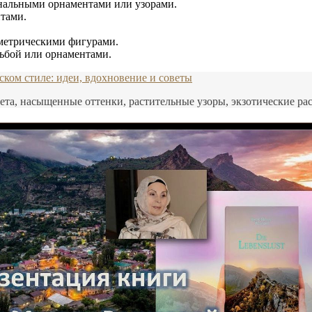
ональными орнаментами или узорами.
нтами.
метрическими фигурами.
зьбой или орнаментами.
ком стиле: идеи, вдохновение и советы
ета, насыщенные оттенки, растительные узоры, экзотические рас