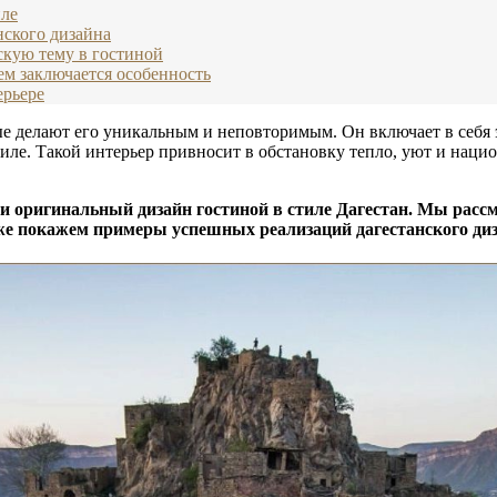
иле
нского дизайна
скую тему в гостиной
ем заключается особенность
ерьере
ые делают его уникальным и неповторимым. Он включает в себя 
тиле. Такой интерьер привносит в обстановку тепло, уют и нац
й и оригинальный дизайн гостиной в стиле Дагестан. Мы рас
же покажем примеры успешных реализаций дагестанского диза