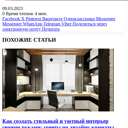
09.03.2023
0
Время чтения: 4 мин.
Facebook
X
Pinterest
Вконтакте
Одноклассники
Messenger
Messenger
WhatsApp
Telegram
Viber
Поделиться через
электронную почту
Печатать
ПОХОЖИЕ СТАТЬИ
Как создать стильный и уютный интерьер
своими руками: советы по дизайну комнаты