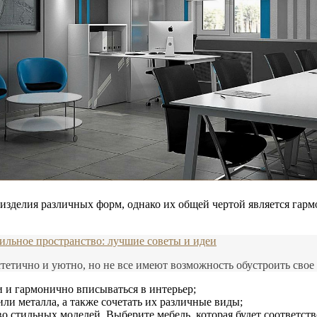
изделия различных форм, однако их общей чертой является гарм
тильное пространство: лучшие советы и идеи
тетично и уютно, но не все имеют возможность обустроить свое ж
и гармонично вписываться в интерьер;
или металла, а также сочетать их различные виды;
 стильных моделей. Выберите мебель, которая будет соответст