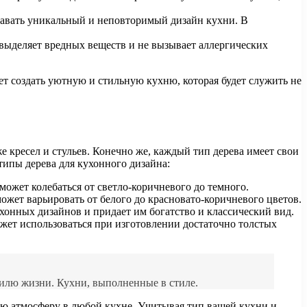
здавать уникальный и неповторимый дизайн кухни. В
 выделяет вредных веществ и не вызывает аллергических
ет создать уютную и стильную кухню, которая будет служить не
е кресел и стульев. Конечно же, каждый тип дерева имеет свои
типы дерева для кухонного дизайна:
может колебаться от светло-коричневого до темного.
ожет варьировать от белого до красновато-коричневого цветов.
хонных дизайнов и придает им богатство и классический вид.
жет использоваться при изготовлении достаточно толстых
тилю жизни. Кухни, выполненные в стиле.
ю атмосферу в любой кухне. Учитывая тип вашей кухни и