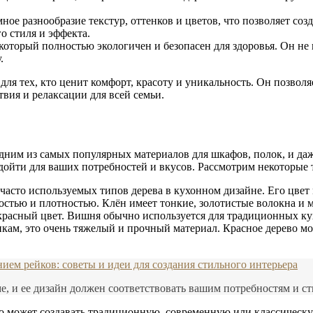
ное разнообразие текстур, оттенков и цветов, что позволяет со
о стиля и эффекта.
который полностью экологичен и безопасен для здоровья. Он не
.
ля тех, кто ценит комфорт, красоту и уникальность. Он позволя
вия и релаксации для всей семьи.
одним из самых популярных материалов для шкафов, полок, и даж
дойти для ваших потребностей и вкусов. Рассмотрим некоторые 
 часто используемых типов дерева в кухонном дизайне. Его цвет 
остью и плотностью. Клён имеет тонкие, золотистые волокна и м
 красный цвет. Вишня обычно используется для традиционных ку
кам, это очень тяжелый и прочный материал. Красное дерево мо
ием рейков: советы и идеи для создания стильного интерьера
, и ее дизайн должен соответствовать вашим потребностям и с
о может создавать традиционную, современную или классическу