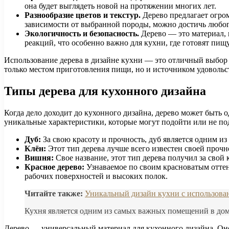
она будет выглядеть новой на протяжении многих лет.
Разнообразие цветов и текстур.
Дерево предлагает огром
зависимости от выбранной породы, можно достичь любог
Экологичность и безопасность.
Дерево — это материал, 
реакций, что особенно важно для кухни, где готовят пищу
Использование дерева в дизайне кухни — это отличный выбор д
только местом приготовления пищи, но и источником удовольст
Типы дерева для кухонного дизайна
Когда дело доходит до кухонного дизайна, дерево может быть 
уникальные характеристики, которые могут подойти или не по
Дуб:
За свою красоту и прочность, дуб является одним из
Клён:
Этот тип дерева лучше всего известен своей прочн
Вишня:
Свое название, этот тип дерева получил за свой
Красное дерево:
Узнаваемое по своим красноватым оттен
рабочих поверхностей и высоких полок.
Читайте также:
Уникальный дизайн кухни с использован
Кухня является одним из самых важных помещений в доме
Дерево — универсальный материал для кухонного дизайна. Он