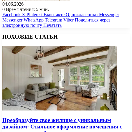
04.06.2026
0
Время чтения: 5 мин.
Facebook
X
Pinterest
Вконтакте
Одноклассники
Messenger
Messenger
WhatsApp
Telegram
Viber
Поделиться через
электронную почту
Печатать
ПОХОЖИЕ СТАТЬИ
Преобразуйте свое жилище с уникальным
дизайном: Стильное оформление помещения с