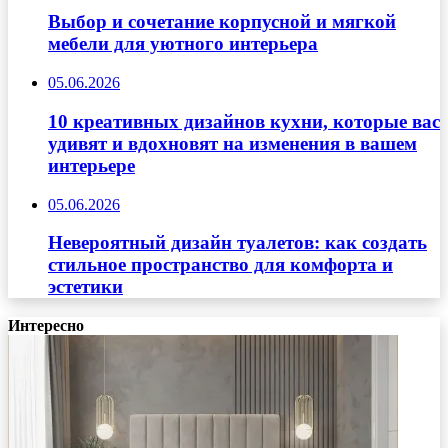
Выбор и сочетание корпусной и мягкой
мебели для уютного интерьера
05.06.2026
10 креативных дизайнов кухни, которые вас
удивят и вдохновят на изменения в вашем
интерьере
05.06.2026
Невероятный дизайн туалетов: как создать
стильное пространство для комфорта и
эстетики
Интересно