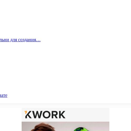
альни для создания…
нате