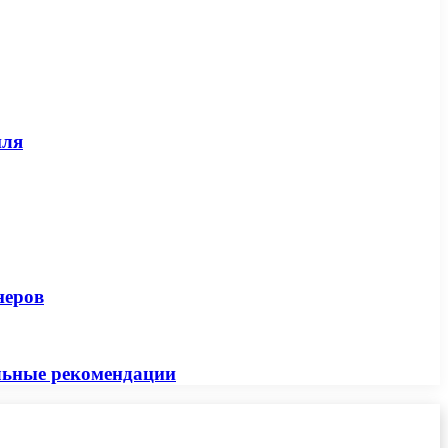
иля
неров
альные рекомендации