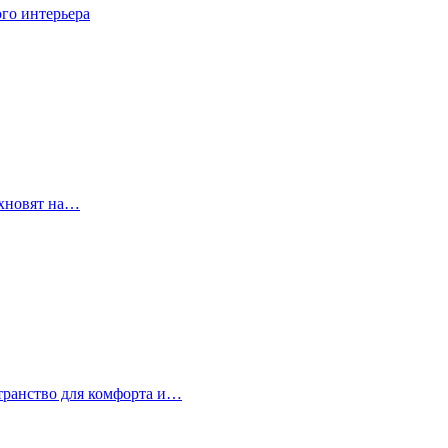
го интерьера
охновят на…
странство для комфорта и…