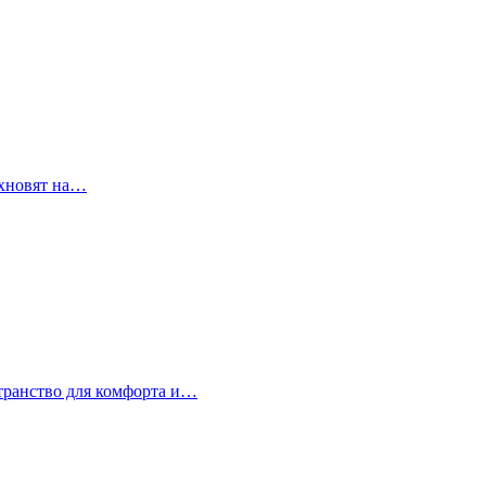
охновят на…
странство для комфорта и…