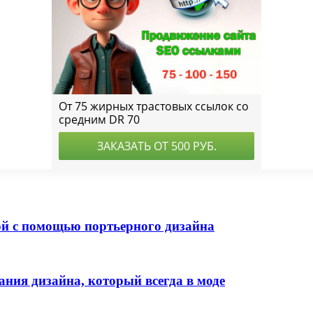
ной с помощью портьерного дизайна
ания дизайна, который всегда в моде