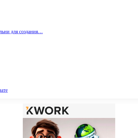
альни для создания…
нате