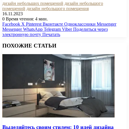
дизайн небольших помещений
дизайн небольшого
помещений
дизайн небольшого помещения
16.11.2023
0
Время чтения: 4 мин.
Facebook
X
Pinterest
Вконтакте
Одноклассники
Messenger
Messenger
WhatsApp
Telegram
Viber
Поделиться через
электронную почту
Печатать
ПОХОЖИЕ СТАТЬИ
Выделяйтесь своим стилем: 10 идей дизайна