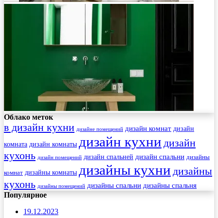
Облако меток
в дизайн кухни
дизайн комнат
дизайн
дизайне помещений
дизайн кухни
дизайн
комната
дизайн комнаты
кухонь
дизайн спальни
дизайн спальней
дизайны
дизайн помещений
дизайны кухни
дизайны
комнат
дизайны комнаты
кухонь
дизайны спальни
дизайны спальня
дизайны помещений
Популярное
19.12.2023