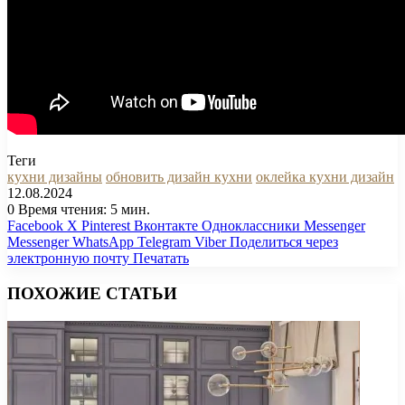
Теги
кухни дизайны
обновить дизайн кухни
оклейка кухни дизайн
12.08.2024
0
Время чтения: 5 мин.
Facebook
X
Pinterest
Вконтакте
Одноклассники
Messenger
Messenger
WhatsApp
Telegram
Viber
Поделиться через
электронную почту
Печатать
ПОХОЖИЕ СТАТЬИ