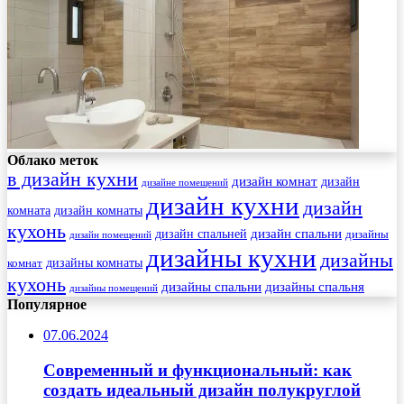
Облако меток
в дизайн кухни
дизайн комнат
дизайн
дизайне помещений
дизайн кухни
дизайн
комната
дизайн комнаты
кухонь
дизайн спальни
дизайн спальней
дизайны
дизайн помещений
дизайны кухни
дизайны
комнат
дизайны комнаты
кухонь
дизайны спальни
дизайны спальня
дизайны помещений
Популярное
07.06.2024
Современный и функциональный: как
создать идеальный дизайн полукруглой