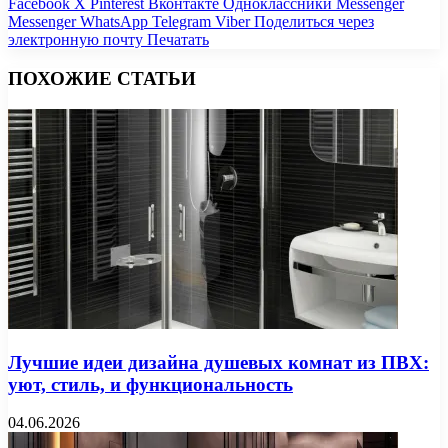
Facebook
X
Pinterest
Вконтакте
Одноклассники
Messenger
Messenger
WhatsApp
Telegram
Viber
Поделиться через
электронную почту
Печатать
ПОХОЖИЕ СТАТЬИ
Лучшие идеи дизайна душевых комнат из ПВХ:
уют, стиль, и функциональность
04.06.2026