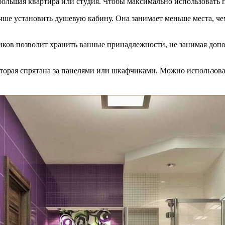
ебольшая квартира или студия. Чтобы максимально использовать 
чше установить душевую кабину. Она занимает меньше места, че
ков позволит хранить ванные принадлежности, не занимая допол
торая спрятана за панелями или шкафчиками. Можно использоват