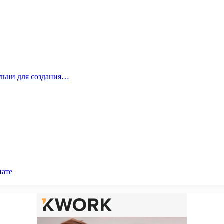
альни для создания…
нате