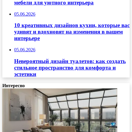
мебели для уютного интерьера
05.06.2026
10 креативных дизайнов кухни, которые вас
удивят и вдохновят на изменения в вашем
интерьере
05.06.2026
Невероятный дизайн туалетов: как создать
стильное пространство для комфорта и
эстетики
Интересно