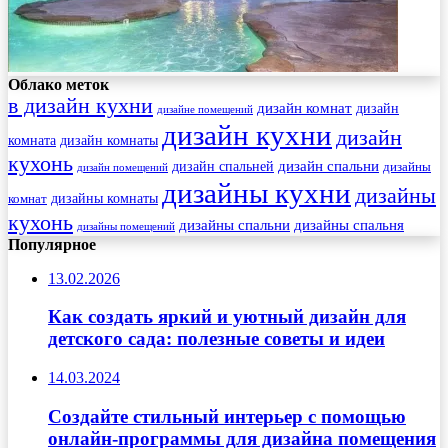
Облако меток
в дизайн кухни
дизайн комнат
дизайн
дизайне помещений
дизайн кухни
дизайн
комната
дизайн комнаты
кухонь
дизайн спальни
дизайн спальней
дизайны
дизайн помещений
дизайны кухни
дизайны
комнат
дизайны комнаты
кухонь
дизайны спальни
дизайны спальня
дизайны помещений
Популярное
13.02.2026
Как создать яркий и уютный дизайн для
детского сада: полезные советы и идеи
14.03.2024
Создайте стильный интерьер с помощью
онлайн-программы для дизайна помещения