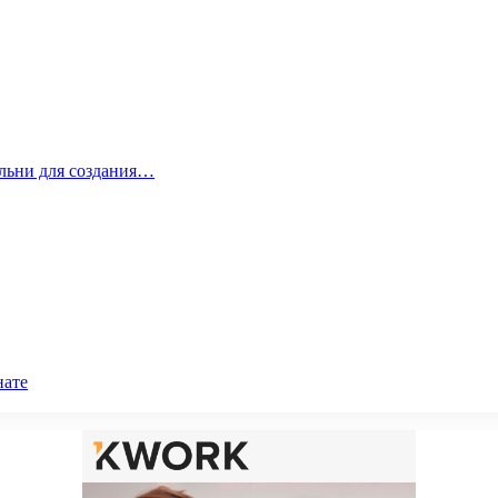
альни для создания…
нате