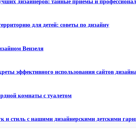
лучших дизайнеров: тайные приемы и профессион
ерриторию для детей: советы по дизайну
дизайном Вензеля
екреты эффективного использования сайтов дизай
ардной комнаты с туалетом
ук и стиль с нашими дизайнерскими детскими гар