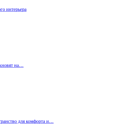
го интерьера
охновят на…
странство для комфорта и…