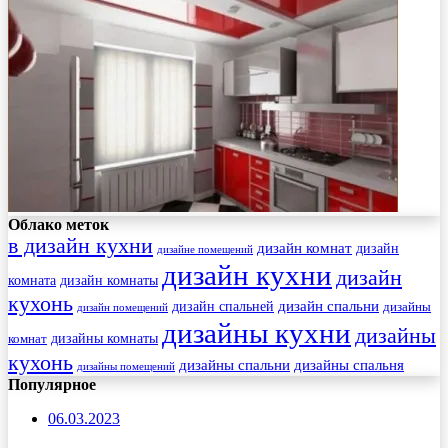
Облако меток
в дизайн кухни
дизайн комнат
дизайн
дизайне помещений
дизайн кухни
дизайн
комната
дизайн комнаты
кухонь
дизайн спальни
дизайн спальней
дизайны
дизайн помещений
дизайны кухни
дизайны
комнат
дизайны комнаты
кухонь
дизайны спальни
дизайны спальня
дизайны помещений
Популярное
06.03.2023