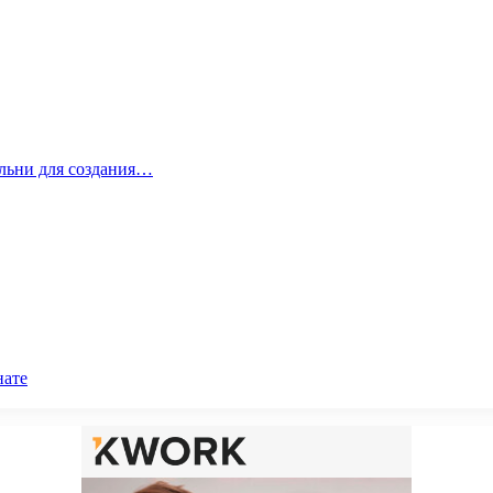
альни для создания…
нате