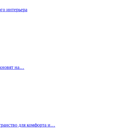
го интерьера
охновят на…
странство для комфорта и…