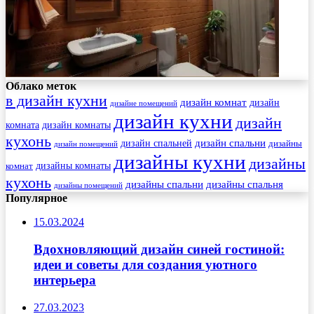
Облако меток
в дизайн кухни
дизайн комнат
дизайн
дизайне помещений
дизайн кухни
дизайн
комната
дизайн комнаты
кухонь
дизайн спальни
дизайн спальней
дизайны
дизайн помещений
дизайны кухни
дизайны
комнат
дизайны комнаты
кухонь
дизайны спальни
дизайны спальня
дизайны помещений
Популярное
15.03.2024
Вдохновляющий дизайн синей гостиной:
идеи и советы для создания уютного
интерьера
27.03.2023