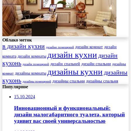
Облако меток
в дизайн кухни
дизайн комнат
дизайн
дизайне помещений
дизайн кухни
дизайн
комната
дизайн комнаты
кухонь
дизайн спальни
дизайн спальней
дизайны
дизайн помещений
дизайны кухни
дизайны
комнат
дизайны комнаты
кухонь
дизайны спальни
дизайны спальня
дизайны помещений
Популярное
15.10.2024
Инновационный и функциональный:
дизайн малогабаритного туалета, который
удивит вас своей универсальностью