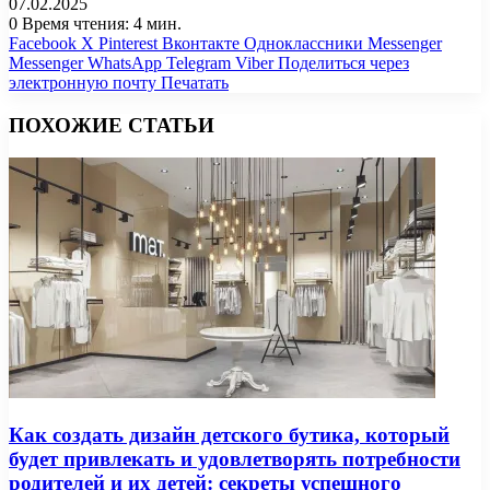
07.02.2025
0
Время чтения: 4 мин.
Facebook
X
Pinterest
Вконтакте
Одноклассники
Messenger
Messenger
WhatsApp
Telegram
Viber
Поделиться через
электронную почту
Печатать
ПОХОЖИЕ СТАТЬИ
Как создать дизайн детского бутика, который
будет привлекать и удовлетворять потребности
родителей и их детей: секреты успешного