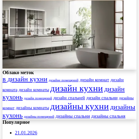
Облако меток
в дизайн кухни
дизайн комнат
дизайн
дизайне помещений
дизайн кухни
дизайн
комната
дизайн комнаты
кухонь
дизайн спальни
дизайн спальней
дизайны
дизайн помещений
дизайны кухни
дизайны
комнат
дизайны комнаты
кухонь
дизайны спальни
дизайны спальня
дизайны помещений
Популярное
21.01.2026