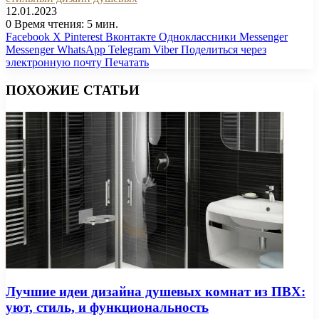
12.01.2023
0
Время чтения: 5 мин.
Facebook
X
Pinterest
Вконтакте
Одноклассники
Messenger
Messenger
WhatsApp
Telegram
Viber
Поделиться через
электронную почту
Печатать
ПОХОЖИЕ СТАТЬИ
Лучшие идеи дизайна душевых комнат из ПВХ:
уют, стиль, и функциональность