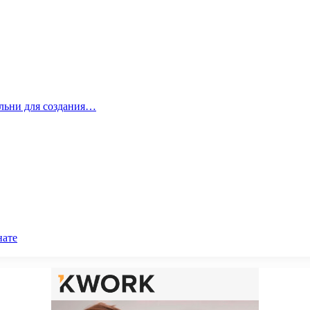
альни для создания…
нате