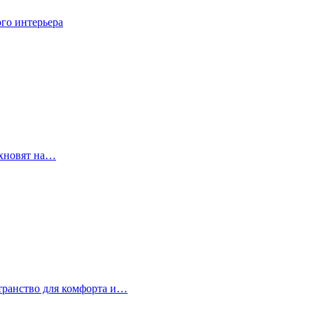
го интерьера
охновят на…
странство для комфорта и…