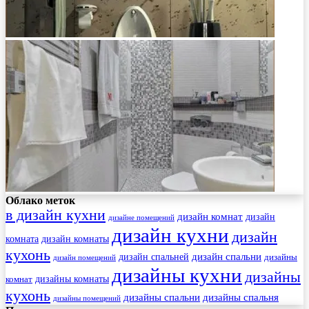
Облако меток
в дизайн кухни
дизайн комнат
дизайн
дизайне помещений
дизайн кухни
дизайн
комната
дизайн комнаты
кухонь
дизайн спальни
дизайн спальней
дизайны
дизайн помещений
дизайны кухни
дизайны
комнат
дизайны комнаты
кухонь
дизайны спальни
дизайны спальня
дизайны помещений