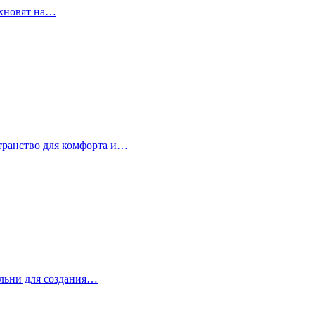
охновят на…
странство для комфорта и…
альни для создания…