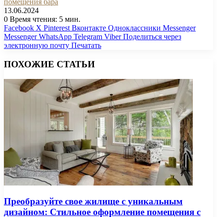
помещения бара
13.06.2024
0
Время чтения: 5 мин.
Facebook
X
Pinterest
Вконтакте
Одноклассники
Messenger
Messenger
WhatsApp
Telegram
Viber
Поделиться через
электронную почту
Печатать
ПОХОЖИЕ СТАТЬИ
Преобразуйте свое жилище с уникальным
дизайном: Стильное оформление помещения с