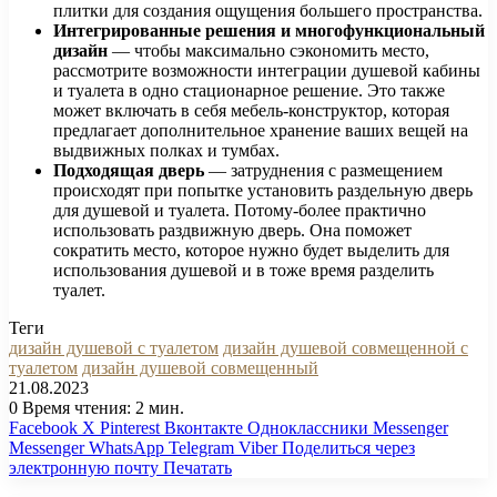
плитки для создания ощущения большего пространства.
Интегрированные решения и многофункциональный
дизайн
— чтобы максимально сэкономить место,
рассмотрите возможности интеграции душевой кабины
и туалета в одно стационарное решение. Это также
может включать в себя мебель-конструктор, которая
предлагает дополнительное хранение ваших вещей на
выдвижных полках и тумбах.
Подходящая дверь
— затруднения с размещением
происходят при попытке установить раздельную дверь
для душевой и туалета. Потому-более практично
использовать раздвижную дверь. Она поможет
сократить место, которое нужно будет выделить для
использования душевой и в тоже время разделить
туалет.
Теги
дизайн душевой с туалетом
дизайн душевой совмещенной с
туалетом
дизайн душевой совмещенный
21.08.2023
0
Время чтения: 2 мин.
Facebook
X
Pinterest
Вконтакте
Одноклассники
Messenger
Messenger
WhatsApp
Telegram
Viber
Поделиться через
электронную почту
Печатать