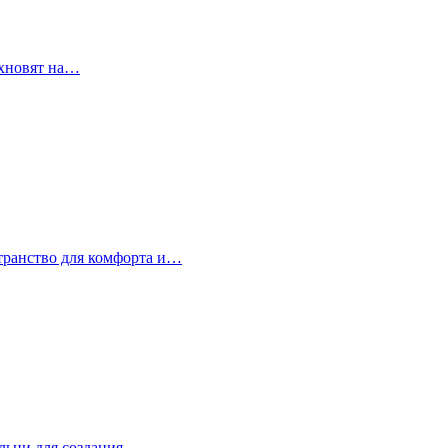
охновят на…
странство для комфорта и…
альни для создания…