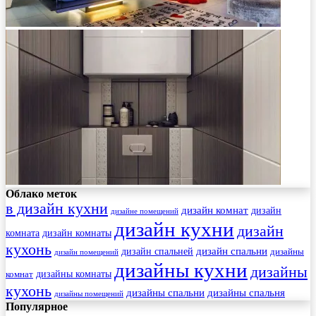
Облако меток
в дизайн кухни
дизайн комнат
дизайн
дизайне помещений
дизайн кухни
дизайн
комната
дизайн комнаты
кухонь
дизайн спальни
дизайн спальней
дизайны
дизайн помещений
дизайны кухни
дизайны
комнат
дизайны комнаты
кухонь
дизайны спальни
дизайны спальня
дизайны помещений
Популярное