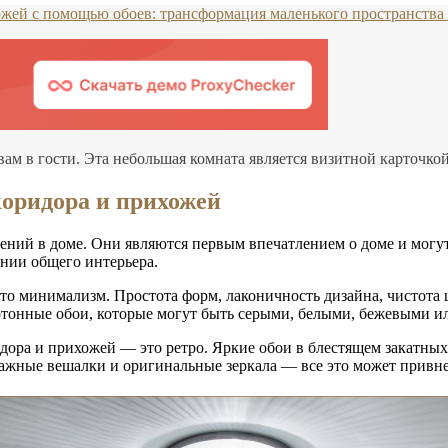
ожей с помощью обоев: трансформация маленького пространства
ам в гости. Эта небольшая комната является визитной карточко
коридора и прихожей
ий в доме. Они являются первым впечатлением о доме и могут 
ании общего интерьера.
то минимализм. Простота форм, лаконичность дизайна, чистота
нотонные обои, которые могут быть серыми, белыми, бежевыми и
идора и прихожей — это ретро. Яркие обои в блестящем закатны
нтажные вешалки и оригинальные зеркала — все это может привн