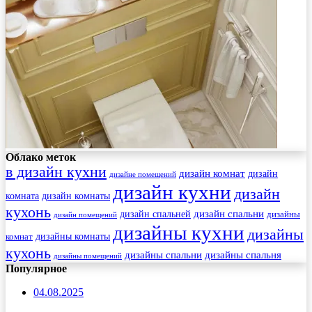
Облако меток
в дизайн кухни
дизайн комнат
дизайн
дизайне помещений
дизайн кухни
дизайн
комната
дизайн комнаты
кухонь
дизайн спальни
дизайн спальней
дизайны
дизайн помещений
дизайны кухни
дизайны
комнат
дизайны комнаты
кухонь
дизайны спальни
дизайны спальня
дизайны помещений
Популярное
04.08.2025