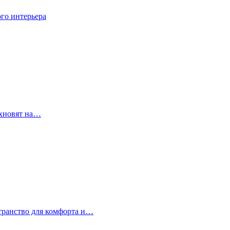
го интерьера
охновят на…
странство для комфорта и…