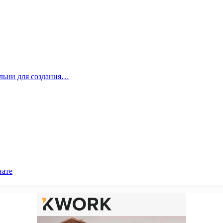
альни для создания…
нате