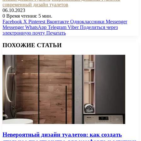
современный дизайн туалетов
06.10.2023
0
Время чтения: 5 мин.
Facebook
X
Pinterest
Вконтакте
Одноклассники
Messenger
Messenger
WhatsApp
Telegram
Viber
Поделиться через
электронную почту
Печатать
ПОХОЖИЕ СТАТЬИ
Невероятный дизайн туалетов: как создать