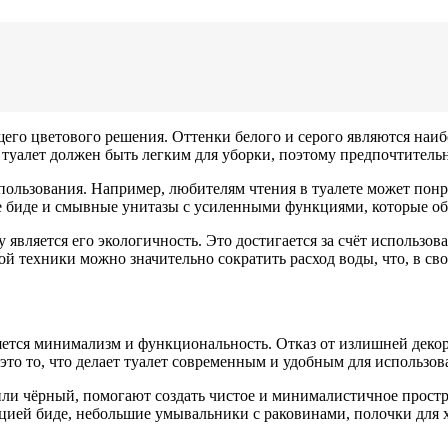
щего цветового решения. Оттенки белого и серого являются наи
 туалет должен быть легким для уборки, поэтому предпочтительн
пользования. Например, любителям чтения в туалете может пон
ые биде и смывные унитазы с усиленными функциями, которые об
является его экологичность. Это достигается за счёт использова
й техники можно значительно сократить расход воды, что, в сво
яется минимализм и функциональность. Отказ от излишней деко
то то, что делает туалет современным и удобным для использов
или чёрный, помогают создать чистое и минималистичное простр
кцией биде, небольшие умывальники с раковинами, полочки для