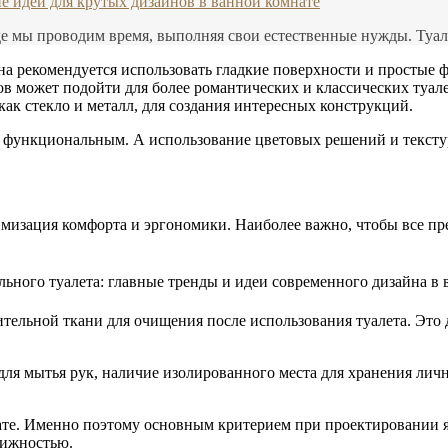
ие идеи для крутых дизайнов в ванной комнате
е мы проводим время, выполняя свои естественные нужды. Туале
а рекомендуется использовать гладкие поверхности и простые 
в может подойти для более романтических и классических туале
ак стекло и металл, для создания интересных конструкций.
и функциональным. А использование цветовых решений и тексту
мизация комфорта и эргономики. Наиболее важно, чтобы все пр
тельной ткани для очищения после использования туалета. Это
 для мытья рук, наличие изолированного места для хранения ли
ате. Именно поэтому основным критерием при проектировании я
вижностью.