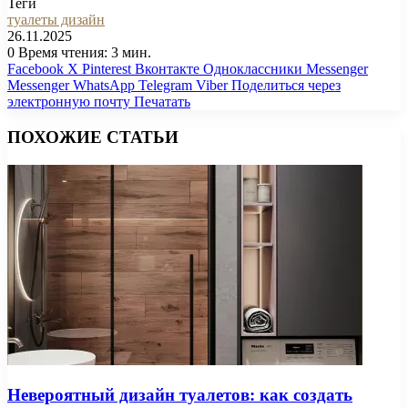
Теги
туалеты дизайн
26.11.2025
0
Время чтения: 3 мин.
Facebook
X
Pinterest
Вконтакте
Одноклассники
Messenger
Messenger
WhatsApp
Telegram
Viber
Поделиться через
электронную почту
Печатать
ПОХОЖИЕ СТАТЬИ
Невероятный дизайн туалетов: как создать