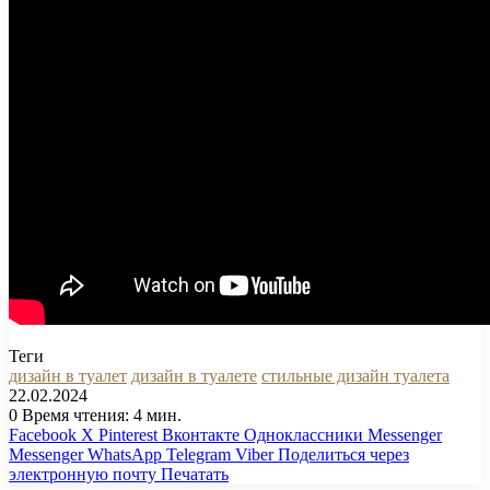
Теги
дизайн в туалет
дизайн в туалете
стильные дизайн туалета
22.02.2024
0
Время чтения: 4 мин.
Facebook
X
Pinterest
Вконтакте
Одноклассники
Messenger
Messenger
WhatsApp
Telegram
Viber
Поделиться через
электронную почту
Печатать