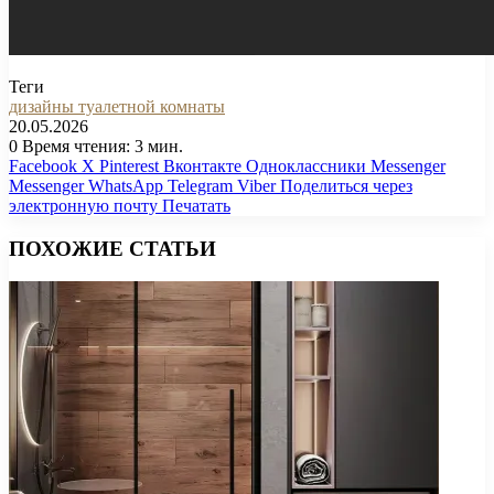
Теги
дизайны туалетной комнаты
20.05.2026
0
Время чтения: 3 мин.
Facebook
X
Pinterest
Вконтакте
Одноклассники
Messenger
Messenger
WhatsApp
Telegram
Viber
Поделиться через
электронную почту
Печатать
ПОХОЖИЕ СТАТЬИ