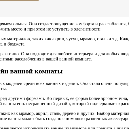
рямоугольная. Она создает ощущение комфорта и расслабления, 
мить место и при этом не уступать в элегантности.
х материалов, таких как акрил, чугун, мрамор, сталь и т.д. Ка
а и бюджета.
 практично. Она подходит для любого интерьера и для любых лю
нтами расслабления в вашей ванной комнате.
айн ванной комнаты
ых моделей среди всех ванных изделий. Она стала очень популяр
аты.
ед другими формами. Во-первых, ее форма более эргономична, 
ой ванны есть несравненный дизайн, который подчеркивает крас
аких как мрамор, акрил, сталь, дерево и других. Выбор матери
ние ванны может быть создано с помощью различных аксессуаро
омендуется использовать ванны из мрамора или гранита. Они п