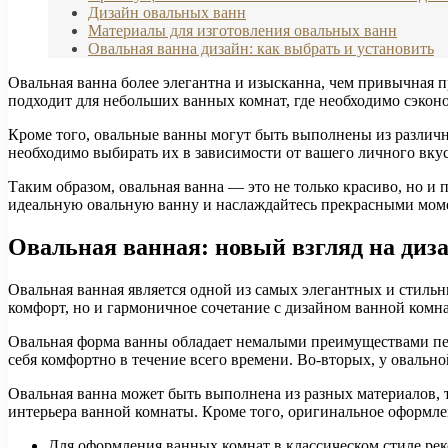
Дизайн овальных ванн
Материалы для изготовления овальных ванн
Овальная ванна дизайн: как выбрать и установить
Овальная ванна более элегантна и изысканна, чем привычная п
подходит для небольших ванных комнат, где необходимо сэконо
Кроме того, овальные ванны могут быть выполнены из различны
необходимо выбирать их в зависимости от вашего личного вкус
Таким образом, овальная ванна — это не только красиво, но и
идеальную овальную ванну и наслаждайтесь прекрасными моме
Овальная ванная: новый взгляд на диз
Овальная ванная является одной из самых элегантных и стильн
комфорт, но и гармоничное сочетание с дизайном ванной комн
Овальная форма ванны обладает немалыми преимуществами пер
себя комфортно в течение всего времени. Во-вторых, у овальн
Овальная ванна может быть выполнена из разных материалов, т
интерьера ванной комнаты. Кроме того, оригинальное оформле
Для оформления ванных комнат в классическом стиле рек