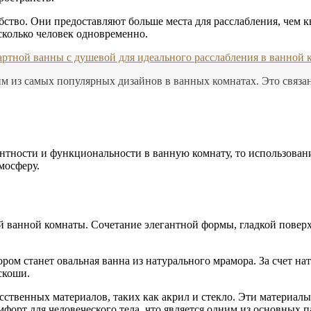
ство. Они предоставляют больше места для расслабления, чем к
сколько человек одновременно.
артной ванны с душевой для идеального расслабления в ванной 
 из самых популярных дизайнов в ванных комнатах. Это связано
антности и функциональности в ванную комнату, то использова
мосферу.
й ванной комнаты. Сочетание элегантной формы, гладкой повер
ром станет овальная ванна из натурального мрамора. За счет нат
скоши.
сственных материалов, таких как акрил и стекло. Эти материалы
форт для человеческого тела, что является одним из основных 