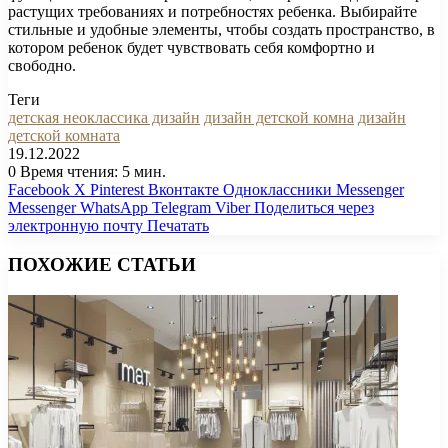
растущих требованиях и потребностях ребенка. Выбирайте
стильные и удобные элементы, чтобы создать пространство, в
котором ребенок будет чувствовать себя комфортно и
свободно.
Теги
детская неоклассика дизайн
дизайн детской комна
дизайн
детской комната
19.12.2022
0
Время чтения: 5 мин.
Facebook
X
Pinterest
Вконтакте
Одноклассники
Messenger
Messenger
WhatsApp
Telegram
Viber
Поделиться через
электронную почту
Печатать
ПОХОЖИЕ СТАТЬИ