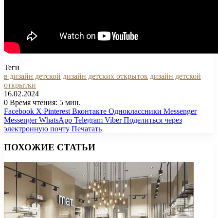
Теги
в дизайн детской
дизайн детских открыток
дизайн детской
открытки
16.02.2024
0
Время чтения: 5 мин.
Facebook
X
Pinterest
Вконтакте
Одноклассники
Messenger
Messenger
WhatsApp
Telegram
Viber
Поделиться через
электронную почту
Печатать
ПОХОЖИЕ СТАТЬИ