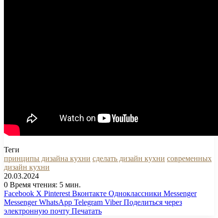
Теги
принципы дизайна кухни
сделать дизайн кухни
современных
дизайн кухни
20.03.2024
0
Время чтения: 5 мин.
Facebook
X
Pinterest
Вконтакте
Одноклассники
Messenger
Messenger
WhatsApp
Telegram
Viber
Поделиться через
электронную почту
Печатать