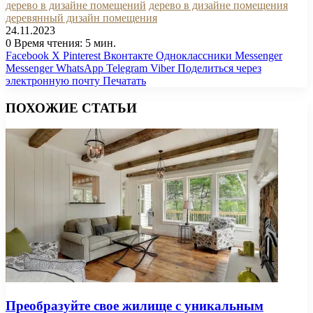
дерево в дизайне помещений
дерево в дизайне помещения
деревянный дизайн помещения
24.11.2023
0
Время чтения: 5 мин.
Facebook
X
Pinterest
Вконтакте
Одноклассники
Messenger
Messenger
WhatsApp
Telegram
Viber
Поделиться через
электронную почту
Печатать
ПОХОЖИЕ СТАТЬИ
Преобразуйте свое жилище с уникальным