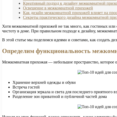
Креативный подход к дизайну межкомнатной прих
Освещение в межкомнатной прихожей
Как дизайн межкомнатной прихожей влияет на про
Секреты практического дизайна межкомнатной пр
Хотя межкомнатной прихожей не так много, как гостиных или с
чистоту в доме. При правильном подходе к дизайну, межкомна
В этой статье мы поделимся идеями и советами, как создать д
Определим функциональность межкомн
Межкомнатная прихожая — небольшое пространство, которое о
Хранение верхней одежды и обуви
Встреча гостей
Организация зеркала и света для последнего приятного в
Разделение зон приватной и публичной частей дома
Исходя из этих функций, важно определить, какие элементы 