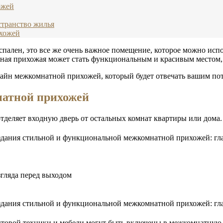
ожей
странство жилья
ихожей
пален, это все же очень важное помещение, которое можно испо
тная прихожая может стать функциональным и красивым местом, 
изайн межкомнатной прихожей, который будет отвечать вашим по
атной прихожей
тделяет входную дверь от остальных комнат квартиры или дома.
згляда перед выходом
бытовой техники и мебели могут быть включены в межкомнатную