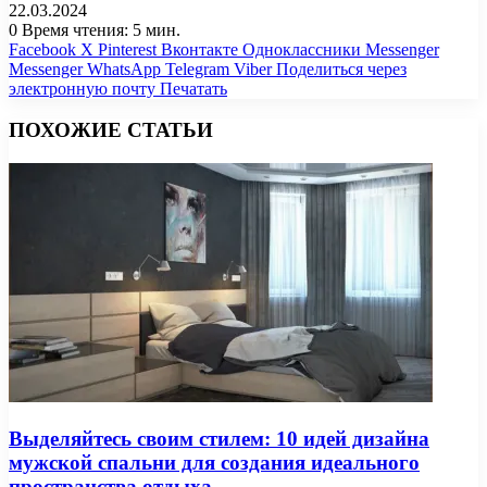
22.03.2024
0
Время чтения: 5 мин.
Facebook
X
Pinterest
Вконтакте
Одноклассники
Messenger
Messenger
WhatsApp
Telegram
Viber
Поделиться через
электронную почту
Печатать
ПОХОЖИЕ СТАТЬИ
Выделяйтесь своим стилем: 10 идей дизайна
мужской спальни для создания идеального
пространства отдыха