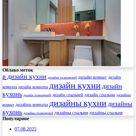
Облако меток
в дизайн кухни
дизайн комнат
дизайн
дизайне помещений
дизайн кухни
дизайн
комната
дизайн комнаты
кухонь
дизайн спальни
дизайн спальней
дизайны
дизайн помещений
дизайны кухни
дизайны
комнат
дизайны комнаты
кухонь
дизайны спальни
дизайны спальня
дизайны помещений
Популярное
07.08.2025